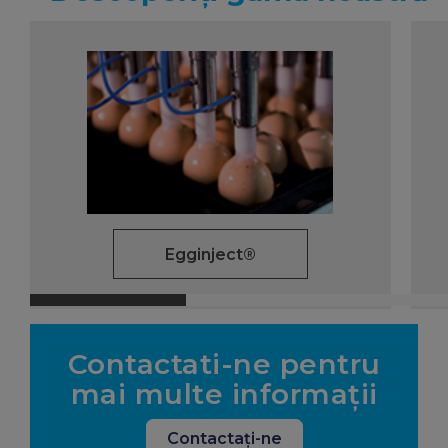
Egginject®
Contactati-ne pentru
mai multe informaţii
Contactaţi-ne