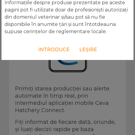
Informațiile despre produse prezentate pe aceste
pagini pot fi utilizate doar de profesioniști autorizați
din domeniul veterinar și/sau pot să nu fie
disponibile în anumite țări și sunt întotdeauna
supuse cerințelor de reglementare locale.
INTRODUCE
LEȘIRE
Primiți starea producției sau alerte
automate în timp real, prin
intermediul aplicației mobile Ceva
Hatchery Connect.
Fiți informat de fiecare dată, oriunde,
și luați decizii rapide pe baza