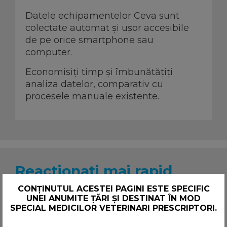
Datele echipamentelor Ceva sunt
colectate automat și ușor accesibile
de pe orice smartphone sau
computer.
Economisiți timp și îmbunătățiți
analiza datelor, comparativ cu
procesele manuale existente.
Reacționați mai rapid
CONȚINUTUL ACESTEI PAGINI ESTE SPECIFIC
UNEI ANUMITE ȚĂRI ȘI DESTINAT ÎN MOD
SPECIAL MEDICILOR VETERINARI PRESCRIPTORI.