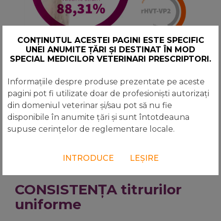
CONȚINUTUL ACESTEI PAGINI ESTE SPECIFIC
UNEI ANUMITE ȚĂRI ȘI DESTINAT ÎN MOD
Izolarea tulpinilor
(%) între diferite
SPECIAL MEDICILOR VETERINARI PRESCRIPTORI.
programe de vaccinare pe o perioada
de
4 ani
(2013-2016), în
527 de
Informațiile despre produse prezentate pe aceste
efective
.
pagini pot fi utilizate doar de profesioniști autorizați
Transmune®
Blochează constant
din domeniul veterinar și/sau pot să nu fie
bursa împotriva altor tulpini de IBD.
disponibile în anumite țări și sunt întotdeauna
supuse cerințelor de reglementare locale.
INTRODUCE
LEȘIRE
CONSISTENȚA titrurilor
uniforme