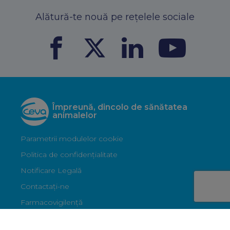
Alătură-te nouă pe rețelele sociale
Împreună, dincolo de sănătatea
animalelor
Parametrii modulelor cookie
Politica de confidențialitate
Notificare Legală
Contactați-ne
Farmacovigilență
© 2026 Copyright All rights reserved