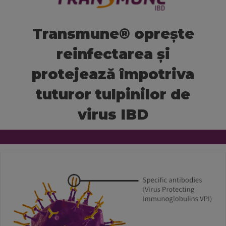
Ceva Worldwide
Transmune® oprește
reinfectarea și
protejează împotriva
tuturor tulpinilor de
virus IBD